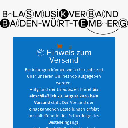
📦 Hinweis zum
Versand
Bestellungen können weiterhin jederzeit
über unseren Onlineshop aufgegeben
werden.
Aufgrund der Urlaubszeit findet
bis
einschließlich 23. August 2026 kein
Versand
statt. Der Versand der
eingegangenen Bestellungen erfolgt
anschließend in der Reihenfolge des
Bestelleingangs.